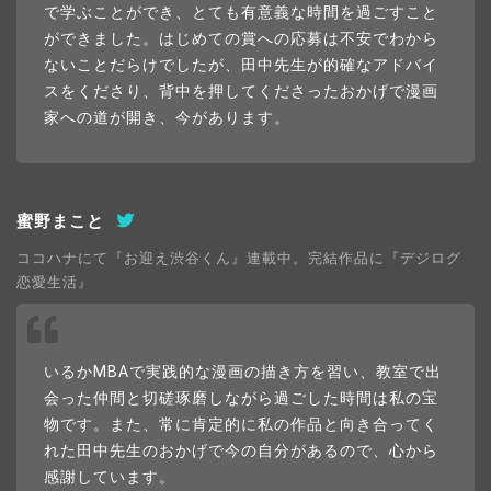
で学ぶことができ、とても有意義な時間を過ごすこと
ができました。はじめての賞への応募は不安でわから
ないことだらけでしたが、田中先生が的確なアドバイ
スをくださり、背中を押してくださったおかげで漫画
家への道が開き、今があります。
蜜野まこと
ココハナにて『お迎え渋谷くん』連載中。完結作品に『デジログ
恋愛生活』
いるかMBAで実践的な漫画の描き方を習い、教室で出
会った仲間と切磋琢磨しながら過ごした時間は私の宝
物です。また、常に肯定的に私の作品と向き合ってく
れた田中先生のおかげで今の自分があるので、心から
感謝しています。