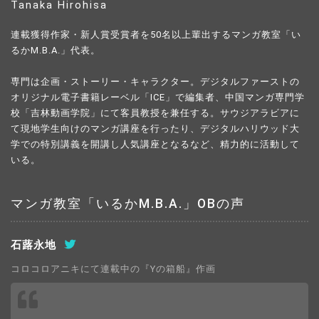
Tanaka Hirohisa
連載獲得作家・新人賞受賞者を50名以上輩出するマンガ教室「い
るかM.B.A.」代表。
専門は企画・ストーリー・キャラクター。デジタルファーストの
オリジナル電子書籍レーベル「ICE」で編集者、中国マンガ専門学
校「吉林動画学院」にて客員教授を兼任する。サウジアラビアに
て現地学生向けのマンガ講座を行ったり、デジタルハリウッド大
学での特別講義を開講し人気講座となるなど、精力的に活動して
いる。
マンガ教室「いるかM.B.A.」OBの声
石蕗永地
コロコロアニキにて連載中の『Yの箱船』作画